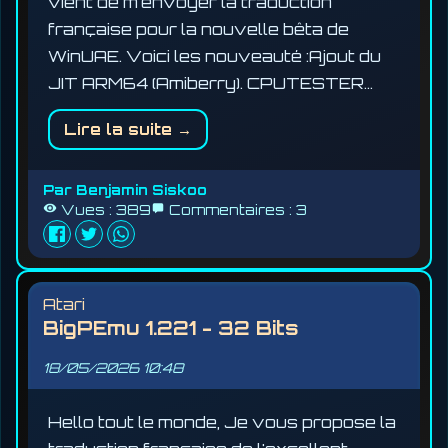
vient de m'envoyer la traduction
française pour la nouvelle bêta de
WinUAE. Voici les nouveauté :Ajout du
JIT ARM64 (Amiberry). CPUTESTER…
Lire la suite →
Par
Benjamin Siskoo
Vues :
389
Commentaires :
3
Atari
BigPEmu 1.221 - 32 Bits
18/05/2026
10:48
Hello tout le monde, Je vous propose la