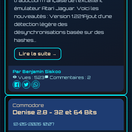
traduction française de l'excellent
émulateur Atari Jaguar. Voici les
nouveautés : Version 1.221Ajout d’une
détection légère des
désynchronisations basée sur des
hashes…
Lire la suite →
Par
Benjamin Siskoo
Vues :
523
Commentaires :
2
Commodore
Denise 2.8 - 32 et 64 Bits
12/05/2026
10:07