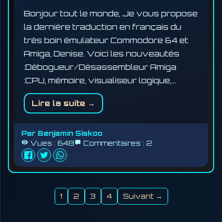
Bonjour tout le monde, Je vous propose
la dernière traduction en français du
très boin émulateur Commodore 64 et
Amiga, Denise. Voici les nouveautés
:Débogueur/Désassembleur Amiga
:CPU, mémoire, visualiseur logique,…
Lire la suite →
Par
Benjamin Siskoo
Vues :
648
Commentaires :
2
1
2
3
4
Suivant →